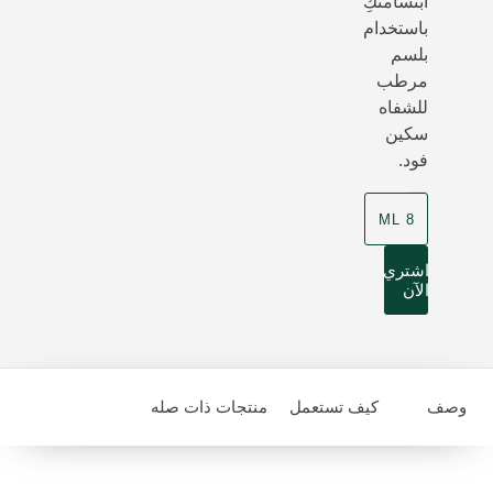
ابتسامتكِ
باستخدام
بلسم
مرطب
للشفاه
سكين
فود.
8 ML
اشتري
الآن
وصف
كيف تستعمل
منتجات ذات صله