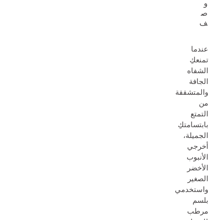
و
ص
ف
عندما
تمنعكِ
الشفاه
الجافة
والمتشققة
من
التمتع
بابتسامتكِ
الجميلة،
أخرجي
الأنبوب
الأخضر
الصغير
واستخدمي
بلسم
مرطب