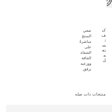
كي
ضعي
ف
المنتج
ت
مباشرةً
س
على
تع
الشفاه
م
الجافة
ل
ووزعيه
برفق.
منتجات ذات صله