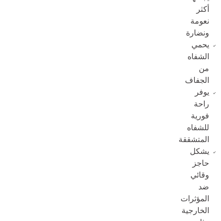
أكثر
نعومة
ونضارة
يحمي
الشفاه
من
الجفاف
يوفر
راحة
فورية
للشفاه
المتشققة
يشكل
حاجز
وقائي
ضد
المؤثرات
الخارجية