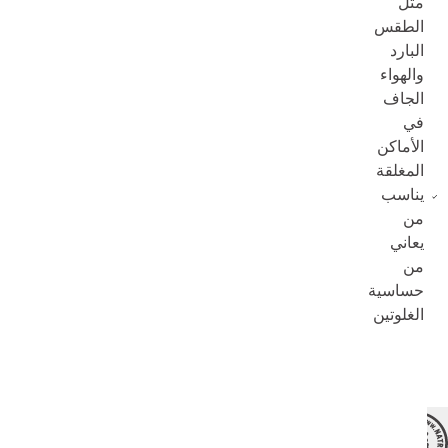
مثل
الطقس
البارد
والهواء
الجاف
في
الأماكن
المغلقة
يناسب
من
يعاني
من
حساسية
الغلوتين