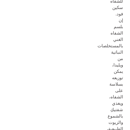
للشفاه
سكين
فود.
إن
بلسم
الشفاه
الغني
بالمستخلصات
النباتية
من
ويليدا،
يمكن
توزيعه
بسلاسة
على
الشفاه،
ويغذي
شفتيكِ
بالشموع
والزيوت
الطبيعية،