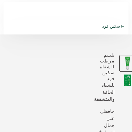
خطي إلى المحتوى الرئيسي
سكين فود
بلسم
مرطب
للشفاه
سكين
فود
للشفاه
الجافة
والمتشققة
حافظي
على
جمال