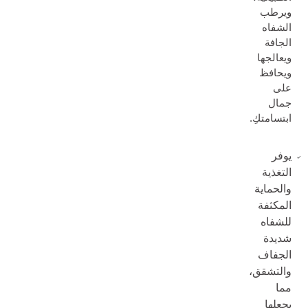
ويرطب
الشفاه
الجافة
ويعالجها
ويحافظ
على
جمال
ابتسامتكِ.
يوفر
التغذية
والحماية
المكثفة
للشفاه
شديدة
الجفاف
والتشقق،
مما
يجعلها