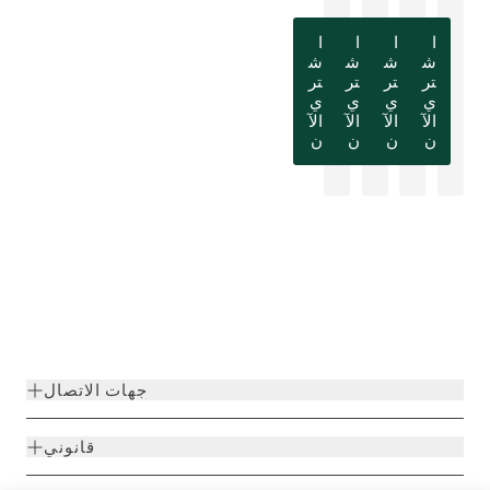
ا
ا
ا
ا
ش
ش
ش
ش
تر
تر
تر
تر
ي
ي
ي
ي
الآ
الآ
الآ
الآ
ن
ن
ن
ن
جهات الاتصال
قانوني